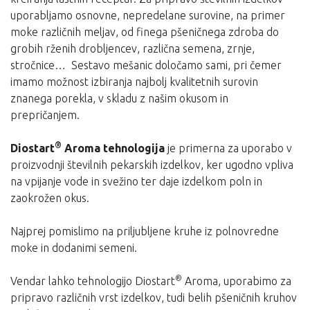
uporabljamo osnovne, nepredelane surovine, na primer
moke različnih meljav, od finega pšeničnega zdroba do
grobih rženih drobljencev, različna semena, zrnje,
stročnice… Sestavo mešanic določamo sami, pri čemer
imamo možnost izbiranja najbolj kvalitetnih surovin
znanega porekla, v skladu z našim okusom in
prepričanjem.
®
Diostart
Aroma tehnologija
je primerna za uporabo v
proizvodnji številnih pekarskih izdelkov, ker ugodno vpliva
na vpijanje vode in svežino ter daje izdelkom poln in
zaokrožen okus.
Najprej pomislimo na priljubljene kruhe iz polnovredne
moke in dodanimi semeni.
®
Vendar lahko tehnologijo Diostart
Aroma, uporabimo za
pripravo različnih vrst izdelkov, tudi belih pšeničnih kruhov