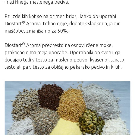
in ali finega maslenega peciva.
Pri izdelkih kot so na primer brioši, lahko ob uporabi
®
Diostart
Aroma tehnologije, dodatek sladkorja, jajc in
maščobe, zmanjšamo za 50%.
®
Diostart
Aroma predtesto na osnovi ržene moke,
praktično nima meja uporabe. Uporabniki po svetu ga
dodajajo tudi v testo za masleno pecivo, kvašeno listnato
testo ali pa v testo za običajno pekarsko pecivo in kruh.