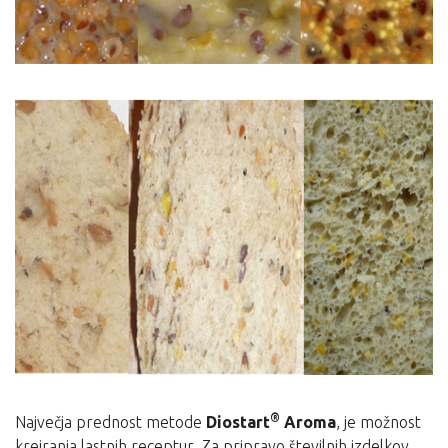
®
Največja prednost metode
Diostart
Aroma
, je možnost
kreiranja lastnih receptur. Za pripravo številnih izdelkov