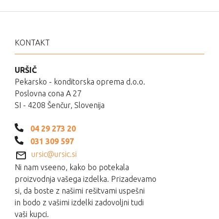
KONTAKT
URŠIČ
Pekarsko - konditorska oprema d.o.o.
Poslovna cona A 27
SI - 4208 Šenčur, Slovenija
04 29 273 20
031 309 597
ursic@ursic.si
Ni nam vseeno, kako bo potekala
proizvodnja vašega izdelka. Prizadevamo
si, da boste z našimi rešitvami uspešni
in bodo z vašimi izdelki zadovoljni tudi
vaši kupci.