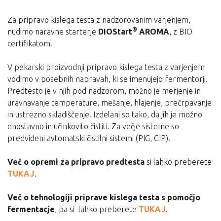
Za pripravo kislega testa z nadzorovanim varjenjem,
®
nudimo naravne starterje
DIOStart
AROMA
, z BIO
certifikatom.
V pekarski proizvodnji pripravo kislega testa z varjenjem
vodimo v posebnih napravah, ki se imenujejo fermentorji.
Predtesto je v njih pod nadzorom, možno je merjenje in
uravnavanje temperature, mešanje, hlajenje, prečrpavanje
in ustrezno skladiščenje. Izdelani so tako, da jih je možno
enostavno in učinkovito čistiti. Za večje sisteme so
predvideni avtomatski čistilni sistemi (PIG, CIP).
Več o opremi za pripravo predtesta
si lahko preberete
TUKAJ
.
Več o tehnologiji priprave kislega testa s pomočjo
fermentacje
, pa si lahko preberete
TUKAJ
.