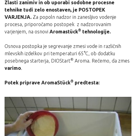
Zlasti zanimiv in ob uporabi sodobne procesne
tehnike tudi zelo enostaven, je POSTOPEK
VARJENJA.
Za popoln nadzor in zanesljivo vodenje
procesa, priporočamo postopek z nadzorovanim
®
varjenjem, na osnovi
Aromastück
tehnologije.
Osnova postopka je segrevanje zmesi vode in različnih
mlevskih izdelkov pri temperaturi 65°C, ob dodatku
®
posebnega starterja, DIOStart
Aroma.
Rečemo, da zmes
varimo
.
®
Potek priprave AromaStück
predtesta: