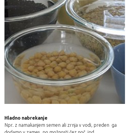
Hladno nabrekanje
Npr. z namakanjem semen ali zrnja v vodi, preden ga
dodamo v zames, po možnosti čez noč, ipd.