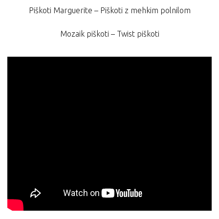
Piškoti Marguerite – Piškoti z mehkim polnilom
Mozaik piškoti – Twist piškoti