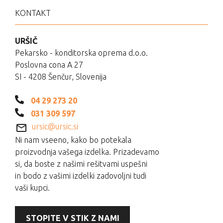
KONTAKT
URŠIČ
Pekarsko - konditorska oprema d.o.o.
Poslovna cona A 27
SI - 4208 Šenčur, Slovenija
04 29 273 20
031 309 597
ursic@ursic.si
Ni nam vseeno, kako bo potekala
proizvodnja vašega izdelka. Prizadevamo
si, da boste z našimi rešitvami uspešni
in bodo z vašimi izdelki zadovoljni tudi
vaši kupci.
STOPITE V STIK Z NAMI