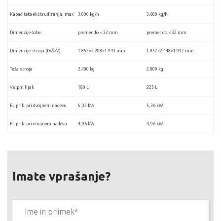
Kapaciteta ekstrudiranja, max
3.000 kg/h
3.600 kg/h
Dimenzije šobe
premer do < 32 mm
premer do < 32 mm
Dimenzije stroja (DxŠxV)
1.857×2.208×1.943 mm
1.857×2.448×1.947 mm
Teža stroja
2.400 kg
2.800 kg
Vsipni lijak
180 L
225 L
El. prik. pri dvojnem nadevu
5,35 kW
5,36 kW
El. prik. pri enojnem nadevu
4,96 kW
4,96 kW
Imate vprašanje?