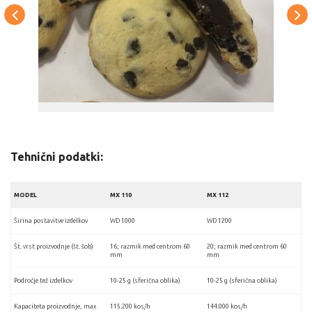
Tehnični podatki:
MODEL
MX 110
MX 112
Širina postavitve izdelkov
WD 1000
WD 1200
Št. vrst proizvodnje (št. šob)
16; razmik med centrom 60
20; razmik med centrom 60
mm
mm
Področje tež izdelkov
10-25 g (sferična oblika)
10-25 g (sferična oblika)
Kapaciteta proizvodnje, max
115.200 kos/h
144.000 kos/h