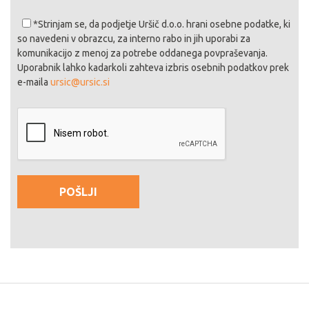
*Strinjam se
, da podjetje Uršič d.o.o. hrani osebne podatke, ki
so navedeni v obrazcu, za interno rabo in jih uporabi za
komunikacijo z menoj za potrebe oddanega povpraševanja.
Uporabnik lahko kadarkoli zahteva izbris osebnih podatkov prek
e-maila
ursic@ursic.si