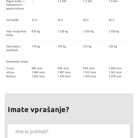
Pogon kotla, s
–
1,5 kW
1,5 kW
1,5 kW
frekvenčnim
pretvornikom
Varovalke
32 A
63 A
63 A
63 A
Teža stroja brez
830 kg
1.320 kg
1.320 kg
1.320 kg
kotla
Teža kotla z
170 kg
195 kg
215 kg
230 kg
vozičkom
Dimenzije stroja:
širina
800 mm
944 mm
944 mm
1.000 mm
višina
1.400 mm
1.497 mm
1.532 mm
1.582 mm
dolžina
1.505 mm
1.470 mm
1.470 mm
1.470 mm
Imate vprašanje?