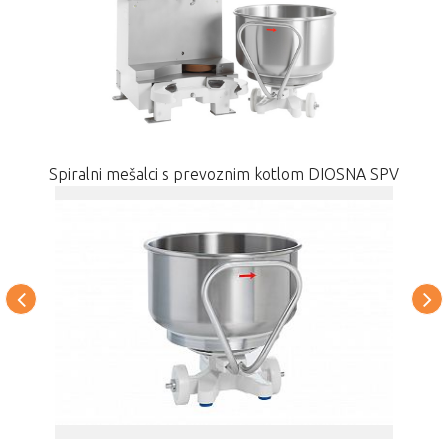
Spiralni mešalci s prevoznim kotlom DIOSNA SPV