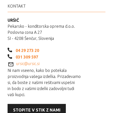
KONTAKT
URŠIČ
Pekarsko - konditorska oprema d.o.o.
Poslovna cona A 27
SI - 4208 Šenčur, Slovenija
04 29 273 20
031 309 597
ursic@ursic.si
Ni nam vseeno, kako bo potekala
proizvodnja vašega izdelka. Prizadevamo
si, da boste z našimi rešitvami uspešni
in bodo z vašimi izdelki zadovoljni tudi
vaši kupci.
STOPITE V STIK Z NAMI