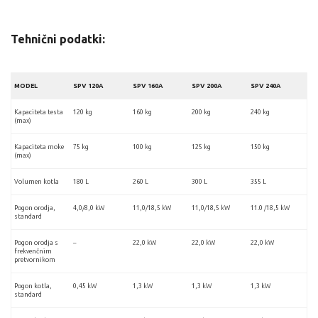
Tehnični podatki:
MODEL
SPV 120A
SPV 160A
SPV 200A
SPV 240A
Kapaciteta testa
120 kg
160 kg
200 kg
240 kg
(max)
Kapaciteta moke
75 kg
100 kg
125 kg
150 kg
(max)
Volumen kotla
180 L
260 L
300 L
355 L
Pogon orodja,
4,0/8,0 kW
11,0/18,5 kW
11,0/18,5 kW
11.0 /18,5 kW
standard
Pogon orodja s
–
22,0 kW
22,0 kW
22,0 kW
frekvenčnim
pretvornikom
Pogon kotla,
0,45 kW
1,3 kW
1,3 kW
1,3 kW
standard