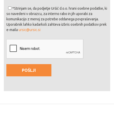
*Strinjam se
, da podjetje Uršič d.o.o. hrani osebne podatke, ki
so navedeni v obrazcu, za interno rabo in jih uporabi za
komunikacijo z menoj za potrebe oddanega povpraševanja.
Uporabnik lahko kadarkoli zahteva izbris osebnih podatkov prek
e-maila
ursic@ursic.si