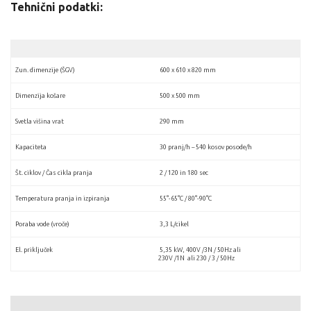
Tehnični podatki:
Zun. dimenzije (ŠGV)
600 x 610 x 820 mm
Dimenzija košare
500 x 500 mm
Svetla višina vrat
290 mm
Kapaciteta
30 pranj/h – 540 kosov posode/h
Št. ciklov / Čas cikla pranja
2 / 120 in 180 sec
Temperatura pranja in izpiranja
55°-65°C / 80°-90°C
Poraba vode (vroče)
3,3 L/cikel
El. priključek
5,35 kW, 400V /3N / 50Hz ali
230V /1N ali 230 / 3 / 50Hz