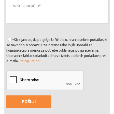
*Strinjam se
, da podjetje Uršič d.o.o. hrani osebne podatke, ki
so navedeni v obrazcu, za interno rabo in jih uporabi za
komunikacijo z menoj za potrebe oddanega povpraševanja.
Uporabnik lahko kadarkoli zahteva izbris osebnih podatkov prek
e-maila
ursic@ursic.si