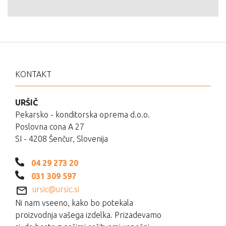
KONTAKT
URŠIČ
Pekarsko - konditorska oprema d.o.o.
Poslovna cona A 27
SI - 4208 Šenčur, Slovenija
04 29 273 20
031 309 597
ursic@ursic.si
Ni nam vseeno, kako bo potekala
proizvodnja vašega izdelka. Prizadevamo