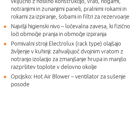
vključno z nosilno konstrukcijo, vrati, nogami,
notranjimi in zunanjimi paneli, pralnimi rokami in
rokami za izpiranje, šobami in filtri za rezervoarje
Najvišji higienski nivo – ločevalna zavesa, ki fizično
loči območje pranja in območje izpiranja
Pomivalni stroji Electrolux (rack type) olajšajo
življenje v kuhinji: zahvaljujoč dvojnim vratom z
notranjo izolacijo za zmanjšanje hrupa in manjšo
razpršitev toplote v delovno okolje
Opcijsko: Hot Air Blower – ventilator za sušenje
posode