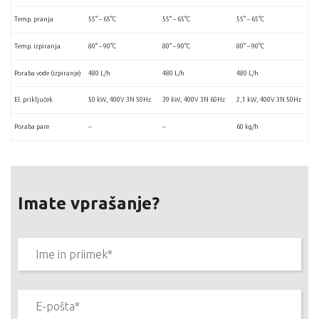
Temp. pranja
55° – 65°C
55° – 65°C
55° – 65°C
Temp. izpiranja
80° – 90°C
80° – 90°C
80° – 90°C
Poraba vode (izpiranje)
480 L/h
480 L/h
480 L/h
El. priključek
50 kW, 400V 3N 50Hz
39 kW, 400V 3N 60Hz
2,1 kW, 400V 3N 50Hz
Poraba pare
–
–
60 kg/h
Imate vprašanje?