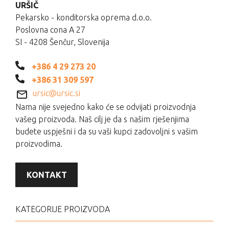
URŠIČ
Pekarsko - konditorska oprema d.o.o.
Poslovna cona A 27
SI - 4208 Šenčur, Slovenija
+386 4 29 273 20
+386 31 309 597
ursic@ursic.si
Nama nije svejedno kako će se odvijati proizvodnja
vašeg proizvoda. Naš cilj je da s našim rješenjima
budete uspješni i da su vaši kupci zadovoljni s vašim
proizvodima.
KONTAKT
KATEGORIJE PROIZVODA