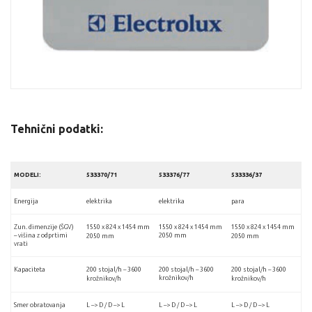
Tehnični podatki:
MODELI:
533370/71
533376/77
533336/37
Energija
elektrika
elektrika
para
Zun. dimenzije (ŠGV)
1550 x 824 x 1454 mm
1550 x 824 x 1454 mm
1550 x 824 x 1454 mm
– višina z odprtimi
2050 mm
2050 mm
2050 mm
vrati
Kapaciteta
200 stojal/h – 3600
200 stojal/h – 3600
200 stojal/h – 3600
krožnikov/h
krožnikov/h
krožnikov/h
Smer obratovanja
L –> D / D –> L
L –> D / D –> L
L –> D / D –> L