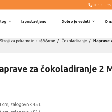
031 309 59
log
Izpostavljeno
Dobro je vedeti
O n
Stroji za pekarne in slaščičarne
Čokoladiranje
Naprave z
aprave za čokoladiranje 2 
4 cm, zalogovnik 45 L