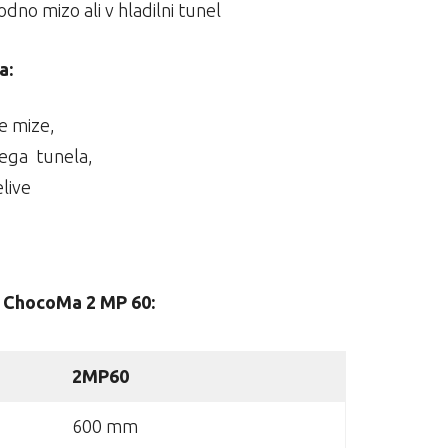
odno mizo ali v hladilni tunel
a:
e mize,
nega tunela,
live
a ChocoMa 2 MP 60:
2MP60
600 mm