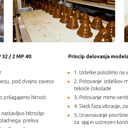
 32 / 2 MP 40:
Princip delovanja modela
r
1. Izdelke položimo na
terju, pod dvojno zaveso
2. Potovanje izdelkov 
tekoče čokolade
ko prilagajamo hitrost
3. Potovanje mimo ventila
4. Sledi faza vibracije,
 nastavljivo hitrostjo
5. Izravnavanje površine 
koladnega preliva
za sijaj in ustrezen kon