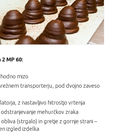
 2 MP 60:
 vhodno mizo
mrežnem transporterju, pod dvojno zaveso
torja, z nastavljivo hitrostjo vrtenja
 za odstranjevanje mehurčkov zraka
obliva (strgalo) in gretje z gornje strani –
čen izgled izdelka