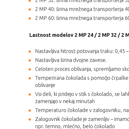
2 MP 32: širina mrežnega transporterja 3
2 MP 40: širina mrežnega transporterja 4
2 MP 60: širina mrežnega transporterja 
Lastnost modelov 2 MP 24 / 2 MP 32 / 2 M
Nastavljiva hitrost potovanja traku: 0,45 
Nastavljiva širina dvojne zavese.
Celoten proces oblivanja, spremljamo sko
Temperirana čokolada s pomočjo črpalke p
oblivanje
Vsi deli, ki pridejo v stik s čokolado, se l
zamenjajo v nekaj minutah
Temperaturo čokolade v zalogovniku, n
Zalogovnik čokolade je zamenljiv – imamo 
npr. temno, mlečno, belo čokolado