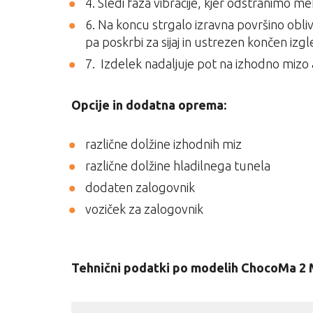
4. Sledi faza vibracije, kjer odstranimo m
6. Na koncu strgalo izravna površino obliv
pa poskrbi za sijaj in ustrezen končen izg
7. Izdelek nadaljuje pot na izhodno mizo al
Opcije in dodatna oprema:
različne dolžine izhodnih miz
različne dolžine hladilnega tunela
dodaten zalogovnik
voziček za zalogovnik
Tehnični podatki po modelih ChocoMa 2 MP