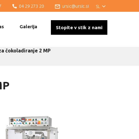
7
04 29 273 20
ursic@ursic.si
SL
as
Galerija
Stopite v stik z nami
a čokoladiranje 2 MP
MP