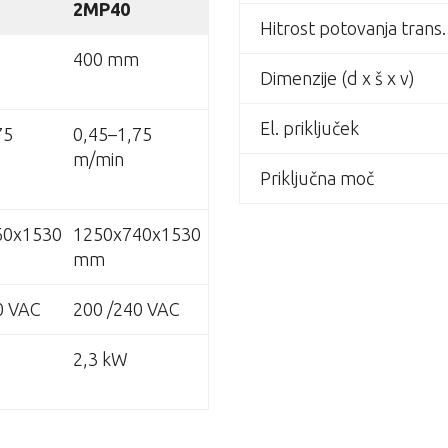
2MP40
Hitrost potovanja trans.
400 mm
Dimenzije (d x š x v)
El. priključek
75
0,45–1,75
m/min
Priključna moč
60x1530
1250x740x1530
mm
0 VAC
200 /240 VAC
2,3 kW