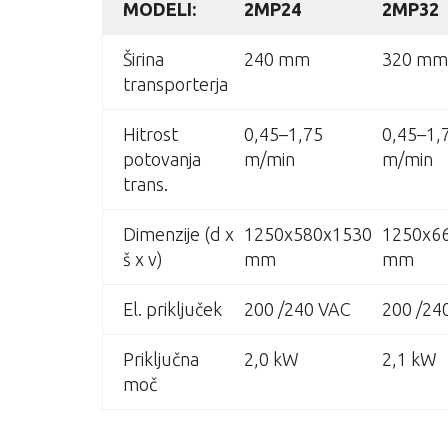
MODELI:
2MP24
2MP32
Širina
240 mm
320 mm
transporterja
Hitrost
0,45–1,75
0,45–1,
potovanja
m/min
m/min
trans.
Dimenzije (d x
1250x580x1530
1250x6
š x v)
mm
mm
El. priključek
200 /240 VAC
200 /24
Priključna
2,0 kW
2,1 kW
moč