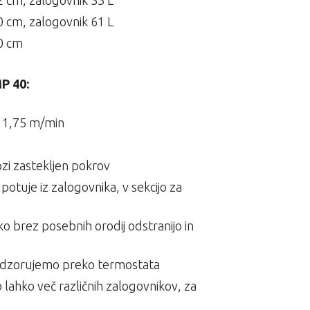
2 cm, zalogovnik 53 L
0 cm, zalogovnik 61 L
60 cm
P 40:
– 1,75 m/min
zi zastekljen pokrov
otuje iz zalogovnika, v sekcijo za
ahko brez posebnih orodij odstranijo in
adzorujemo preko termostata
lahko več različnih zalogovnikov, za