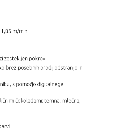
– 1,85 m/min
i zastekljen pokrov
ahko brez posebnih orodij odstranijo in
niku, s pomočjo digitalnega
različnimi čokoladami: temna, mlečna,
barvi