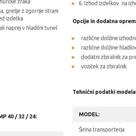
ehurčke zraka
6. Izhod izdelkov na izh
a, gretje z zgornje strani
led izdelka
Opcije in dodatna oprem
i naprej v hladilni tunel
različne dolžine izhodn
različne dolžine hladil
dodatni zbiralnik za pre
voziček za zbiralnik
Tehnični podatki model
MODEL:
 40 / 32 / 24:
Širina transporterja