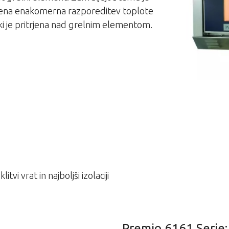
vljena enakomerna razporeditev toplote
ki je pritrjena nad grelnim elementom.
tvi vrat in najboljši izolaciji
Premio 6161 Serie: