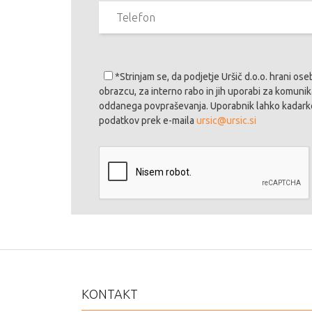
*Strinjam se
, da podjetje Uršič d.o.o. hrani os
obrazcu, za interno rabo in jih uporabi za komuni
oddanega povpraševanja. Uporabnik lahko kadarko
podatkov prek e-maila
ursic@ursic.si
KONTAKT