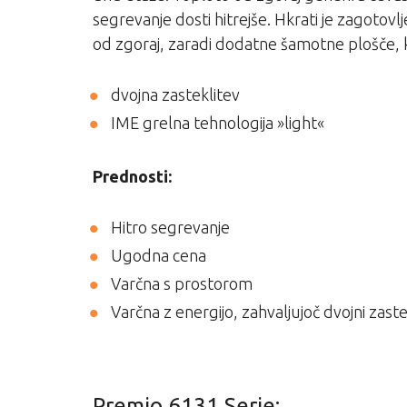
segrevanje dosti hitrejše. Hkrati je zagoto
od zgoraj, zaradi dodatne šamotne plošče, 
dvojna zasteklitev
IME grelna tehnologija »light«
Prednosti:
Hitro segrevanje
Ugodna cena
Varčna s prostorom
Varčna z energijo, zahvaljujoč dvojni zastekli
Premio 6131 Serie: