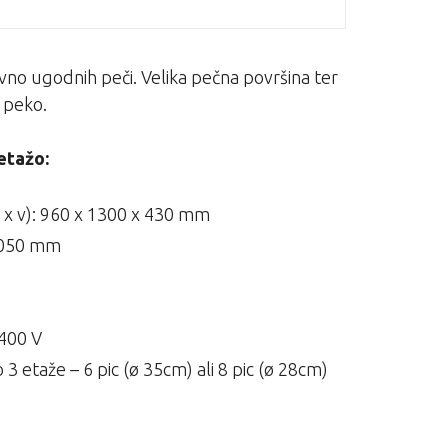
ovno ugodnih peči. Velika pečna površina ter
a peko.
etažo:
g x v): 960 x 1300 x 430 mm
 1050 mm
 400 V
 etaže – 6 pic (ø 35cm) ali 8 pic (ø 28cm)