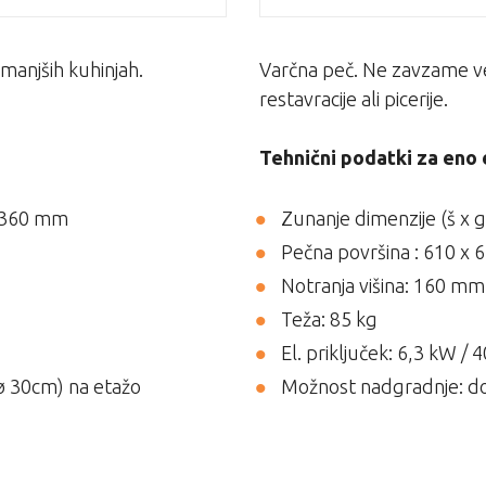
manjših kuhinjah.
Varčna peč. Ne zavzame ve
restavracije ali picerije.
Tehnični podatki za eno 
x 360 mm
Zunanje dimenzije (š x 
Pečna površina : 610 x
Notranja višina: 160 mm
Teža: 85 kg
El. priključek: 6,3 kW / 
(ø 30cm) na etažo
Možnost nadgradnje: do 