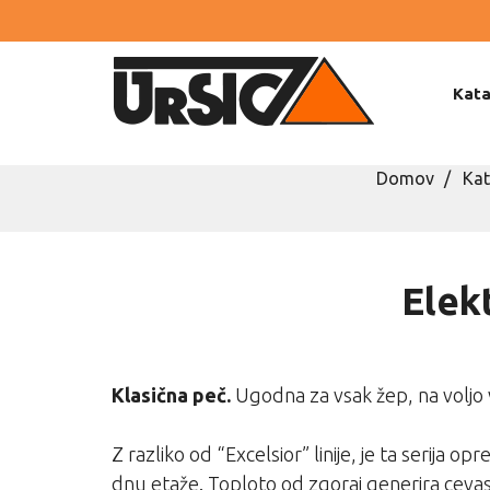
Kata
Domov
Kat
Elek
Klasična peč.
Ugodna za vsak žep, na voljo v 
Z razliko od “Excelsior” linije, je ta serija 
dnu etaže. Toploto od zgoraj generira cevas