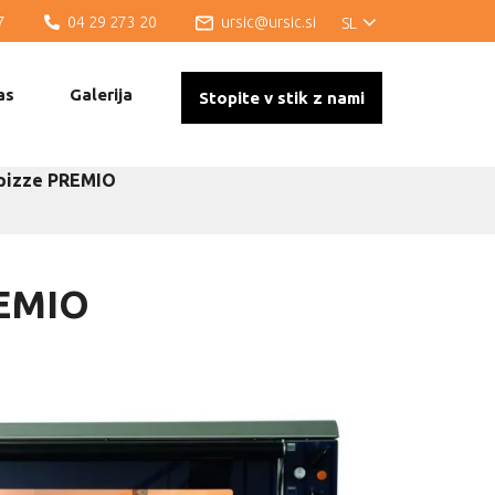
7
04 29 273 20
ursic@ursic.si
SL
as
Galerija
Stopite v stik z nami
 pizze PREMIO
REMIO