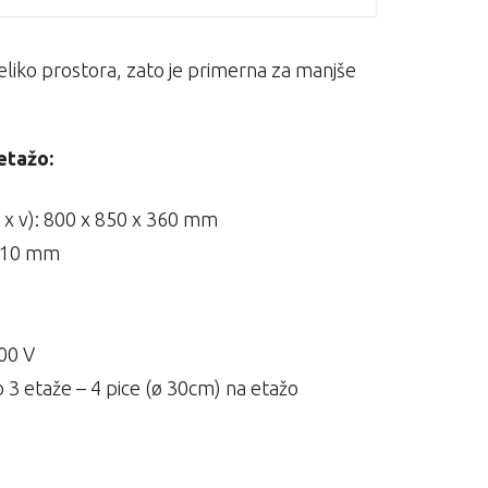
liko prostora, zato je primerna za manjše
etažo:
g x v): 800 x 850 x 360 mm
 610 mm
400 V
3 etaže – 4 pice (ø 30cm) na etažo