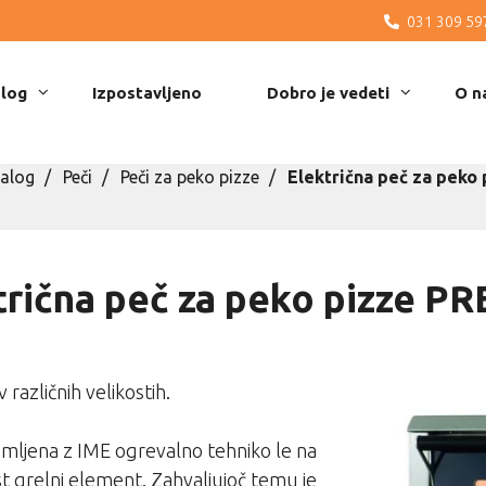
031 309 59
log
Izpostavljeno
Dobro je vedeti
O n
alog
Peči
Peči za peko pizze
Električna peč za peko
trična peč za peko pizze P
različnih velikostih.
opremljena z IME ogrevalno tehniko le na
t grelni element. Zahvaljujoč temu je