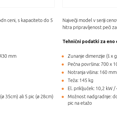
n ceni, s kapaciteto do 5
Največji model v seriji cen
hitra pripravljenost peči z
Tehnični podatki za eno 
x 430 mm
Zunanje dimenzije (š x 
Pečna površina: 700 x
Notranja višina: 160 mm
Teža: 145 kg
El. priključek: 10,2 kW /
ø 35cm) ali 5 pic (ø 28cm)
Možnost nadgradnje: do 3
pic na etažo