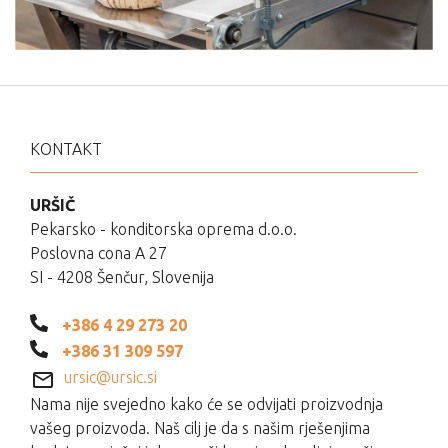
KONTAKT
URŠIČ
Pekarsko - konditorska oprema d.o.o.
Poslovna cona A 27
SI - 4208 Šenčur, Slovenija
+386 4 29 273 20
+386 31 309 597
ursic@ursic.si
Nama nije svejedno kako će se odvijati proizvodnja
vašeg proizvoda. Naš cilj je da s našim rješenjima