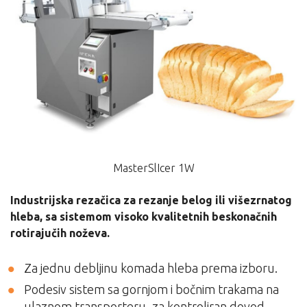
MasterSlIcer 1W
Industrijska rezačica za rezanje belog ili višezrnatog
hleba, sa sistemom visoko kvalitetnih beskonačnih
rotirajučih noževa.
Za jednu debljinu komada hleba prema izboru.
Podesiv sistem sa gornjom i bočnim trakama na
ulaznom transporteru, za kontroliran dovod