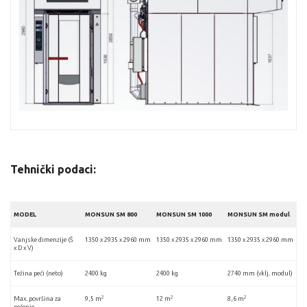
Tehnički podaci:
MODEL
MONSUN SM 800
MONSUN SM 1000
MONSUN SM modul
Vanjske dimenzije (Š
1350 x 2935 x 2960 mm
1350 x 2935 x 2960 mm
1350 x 2935 x 2960 mm
x D x V)
Težina peći (neto)
2400 kg
2400 kg
2740 mm (vklj. modul)
2
2
2
Max. površina za
9,5 m
12 m
8,6 m