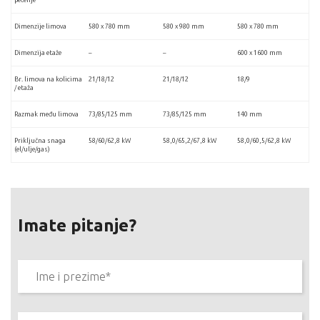
pečenje
Dimenzije limova
580 x 780 mm
580 x 980 mm
580 x 780 mm
Dimenzija etaže
–
–
600 x 1600 mm
Br. limova na kolicima
21/18/12
21/18/12
18/9
/ etaža
Razmak među limova
73/85/125 mm
73/85/125 mm
140 mm
Priključna snaga
58/60/62,8 kW
58,0/65,2/67,8 kW
58,0/60,5/62,8 kW
(el/ulje/gas)
Imate pitanje?