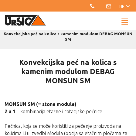
HR
Naslovnica
Katalog
Peći
Peći na kolica
Konvekcijska peć na kolica s kamenim modulom DEBAG MONSUN
SM
Konvekcijska peć na kolica s
kamenim modulom DEBAG
MONSUN SM
MONSUN SM (= stone module)
2 u 1
– kombinacija etažne i rotacijske pećnice
Pećnica, koja se može koristiti za pečenje proizvoda na
kolicima ili u izvedbi Modula (opcija sa etažnim pločama za