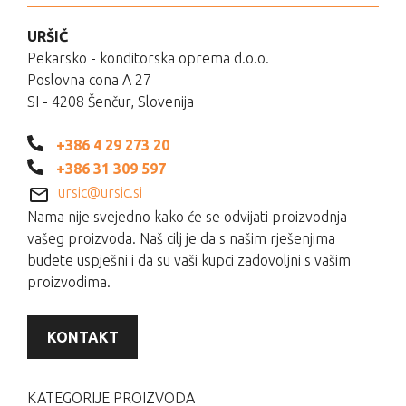
URŠIČ
Pekarsko - konditorska oprema d.o.o.
Poslovna cona A 27
SI - 4208 Šenčur, Slovenija
+386 4 29 273 20
+386 31 309 597
ursic@ursic.si
Nama nije svejedno kako će se odvijati proizvodnja
vašeg proizvoda. Naš cilj je da s našim rješenjima
budete uspješni i da su vaši kupci zadovoljni s vašim
proizvodima.
KONTAKT
KATEGORIJE PROIZVODA