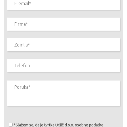
*Slažem se
, da je tvrtka Uršič d.o.o. osobne podatke