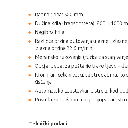
Radna širina: 500 mm
Dužina krila (transportera): 800 ili 1000
Nagibna krila
Različita brzina putovanja ulazne i izlazn
izlazna brzina 22,5 m/min)
Mehansko rukovanje (ručica za stanjivanje 
Opcija: pedal za puštanje trake lijevo – d
Kromirani čelični valjci, sa strugačima, k
čišćenja
Automatsko zaustavljanje stroja, kod pod
Posuda za brašnom na gornjoj strani stro
Tehnički podaci: