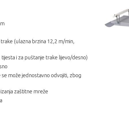
 mm
e trake (ulazna brzina 12,2 m/min,
tijesta i za puštanje trake lijevo/desno)
esno
oje se može jednostavno odvojiti, zbog
izanja zaštitne mreže
ja