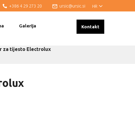
+386 4 29 273 20
ursic@ursic.si
HR
ma
Galerija
Kontakt
r za tijesto Electrolux
rolux