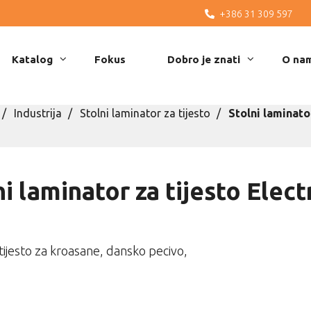
+386 31 309 597
Katalog
Fokus
Dobro je znati
O na
Industrija
Stolni laminator za tijesto
Stolni laminato
ni laminator za tijesto Elect
, tijesto za kroasane, dansko pecivo,